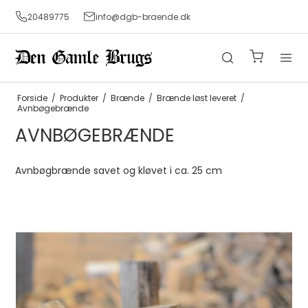
20489775
info@dgb-braende.dk
Forside
/
Produkter
/
Brænde
/
Brænde løst leveret
/
Avnbøgebrænde
AVNBØGEBRÆNDE
Avnbøgbrænde savet og kløvet i ca. 25 cm